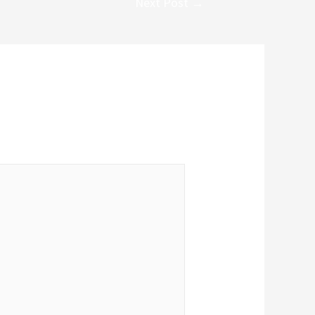
Next Post
→