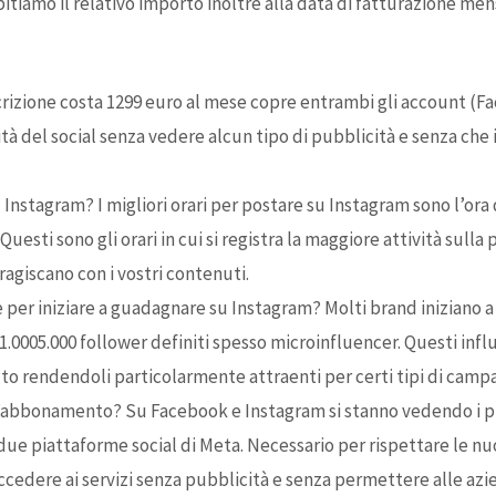
bitiamo il relativo importo inoltre alla data di fatturazione me
rizione costa 1299 euro al mese copre entrambi gli account (Fa
tà del social senza vedere alcun tipo di pubblicità e senza che i
Instagram? I migliori orari per postare su Instagram sono l’ora d
 Questi sono gli orari in cui si registra la maggiore attività sulla
agiscano con i vostri contenuti.
 per iniziare a guadagnare su Instagram? Molti brand iniziano a
.0005.000 follower definiti spesso microinfluencer. Questi infl
o rendendoli particolarmente attraenti per certi tipi di camp
’abbonamento? Su Facebook e Instagram si stanno vedendo i pr
 due piattaforme social di Meta. Necessario per rispettare le 
edere ai servizi senza pubblicità e senza permettere alle azien