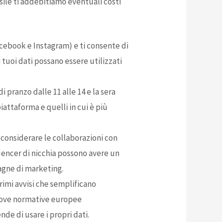
nsile ti addebitiamo eventuali costi
cebook e Instagram) e ti consente di
 tuoi dati possano essere utilizzati
i pranzo dalle 11 alle 14 e la sera
 piattaforma e quelli in cui è più
 considerare le collaborazioni con
uencer di nicchia possono avere un
agne di marketing.
imi avvisi che semplificano
nuove normative europee
de di usare i propri dati.