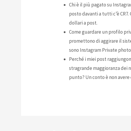
Chi è il più pagato su Instagr
posto davanti a tutti c’è CR7
dollari a post.
Come guardare un profilo pri
promettono di aggirare il sis
sono Instagram Private photo
Perché i miei post raggiungon
stragrande maggioranza dei no
punto? Un conto è non avere ce
Post