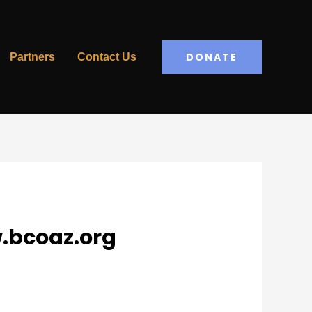
DONATE
Partners
Contact Us
w.bcoaz.org