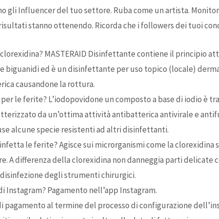
no gli Influencer del tuo settore. Ruba come un artista. Monitor
isultati stanno ottenendo. Ricorda che i followers dei tuoi conc
clorexidina? MASTERAID Disinfettante contiene il principio at
le biguanidi ed è un disinfettante per uso topico (locale) derma
rica causandone la rottura.
 per le ferite? L’iodopovidone un composto a base di iodio è tra i
tterizzato da un’ottima attività antibatterica antivirale e anti
se alcune specie resistenti ad altri disinfettanti.
infetta le ferite? Agisce sui microrganismi come la clorexidina 
lare. A differenza della clorexidina non danneggia parti delicate
 disinfezione degli strumenti chirurgici.
di Instagram? Pagamento nell’app Instagram.
 pagamento al termine del processo di configurazione dell’inse