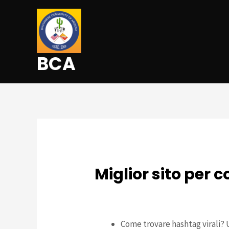
BCA
Miglior sito per
Leave a Comment
/
Uncategorized
/
Come trovare hashtag virali? U