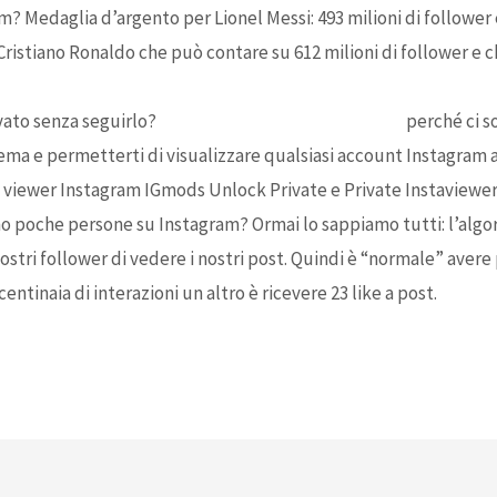
am? Medaglia d’argento per Lionel Messi: 493 milioni di follower 
. Cristiano Ronaldo che può contare su 612 milioni di follower
vato senza seguirlo?
pillole di Mirtazapine generico
perché ci so
tema e permetterti di visualizzare qualsiasi account Instagram a
 viewer Instagram IGmods Unlock Private e Private Instaviewer
o poche persone su Instagram? Ormai lo sappiamo tutti: l’algor
stri follower di vedere i nostri post. Quindi è “normale” avere 
ntinaia di interazioni un altro è ricevere 23 like a post.