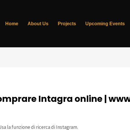
Home
About Us
Projects
Upcoming Events
 comprare Intagra online | ww
 By
admin
sa la funzione di ricerca di Instagram.