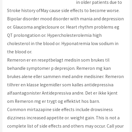
oral-jelly-20-mg-generico-online/
in older patients due to
Stroke history ofMay cause side effects to become worse.
Bipolar disorder mood disorder with mania and depression
or. Glaucoma angleclosure or. Heart rhythm problems eg
QT prolongation or. Hypercholesterolemia high
cholesterol in the blood or. Hyponatremia low sodium in
the blood or.
Remeron er en reseptbelagt medisin som brukes til
behandle symptomer p depresjon. Remeron mg kan
brukes alene eller sammen med andre medisiner. Remeron
tilhrer en klasse legemidler som kalles antidepressiva
alfaantagonister Antidepressiva andre. Det er ikke kjent
om Remeron mg er trygt og effektivt hos barn.
Common mirtazapine side effects include drowsiness
dizziness increased appetite or. weight gain. This is not a
complete list of side effects and others may occur. Call your