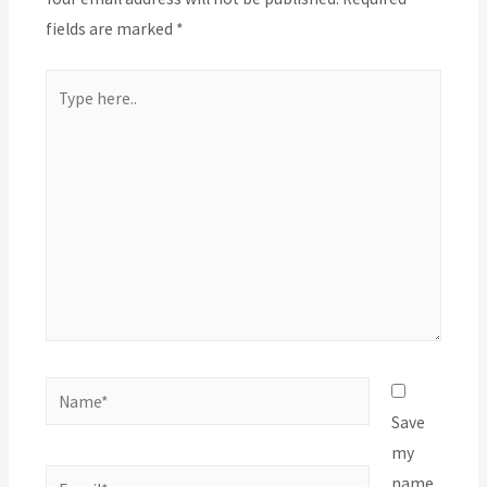
fields are marked
*
Type
here..
Name*
Save
my
Email*
name,