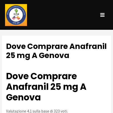
MAI
ME
Dove Comprare Anafranil
25 mg A Genova
Leave a Comment
/
Uncategorized
/ By
admin
Dove Comprare
Anafranil 25 mg A
Genova
Valutazione
4.1
sulla base di
323
voti.