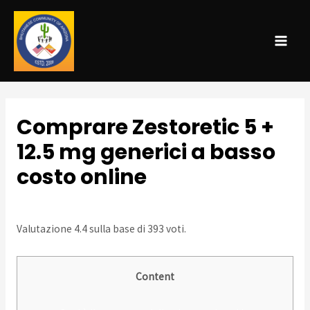
MAI
ME
Comprare Zestoretic 5 +
12.5 mg generici a basso
costo online
Leave a Comment
/
Uncategorized
/ By
admin
Valutazione
4.4
sulla base di
393
voti.
Content