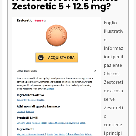
Zestoretic 5 + 12.5 mg?
Foglio
illustrativ
o
informaz
ioni per il
paziente
Che cos
Zestoreti
c e a cosa
serve.
Zestoreti
c
contiene
i principi