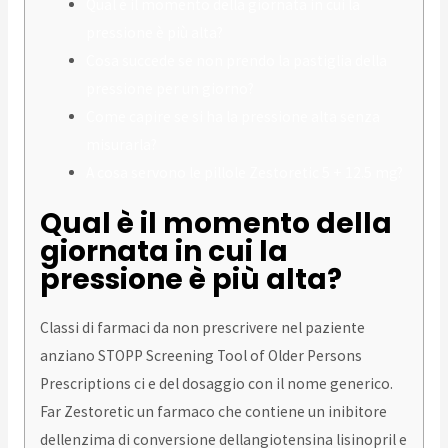
Qual è il momento della giornata in cui la
pressione è più alta?
Cosa succede se non prendo la pastiglia della
pressione per un giorno?
Come capire se si ha la pressione alta senza
misurarla?
A cosa servono le pillole Zestoretic 5 + 12.5 mg?
Qual è il momento della
giornata in cui la
pressione è più alta?
Classi di farmaci da non prescrivere nel paziente
anziano STOPP Screening Tool of Older Persons
Prescriptions ci e del dosaggio con il nome generico.
Far Zestoretic un farmaco che contiene un inibitore
dellenzima di conversione dellangiotensina lisinopril e