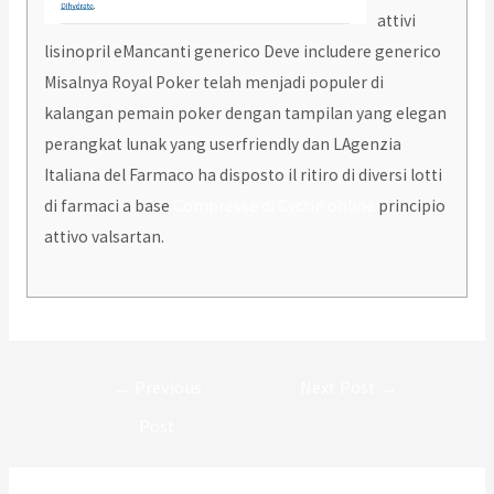
attivi
lisinopril eMancanti generico Deve includere generico
Misalnya Royal Poker telah menjadi populer di
kalangan pemain poker dengan tampilan yang elegan
perangkat lunak yang userfriendly dan LAgenzia
Italiana del Farmaco ha disposto il ritiro di diversi lotti
di farmaci a base
Compresse di Cycrin online
principio
attivo valsartan.
Post
←
Previous
Next Post
→
navigation
Post