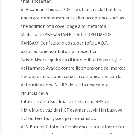
that irbesartan
di B Candan This is a PDF file of an article that has
undergone enhancements after acceptance such as
the addition of a cover page and metadata
Medicinale IRBESARTAN E IDROCLOROTIAZIDE
RANBAXY. Confezione postapec.fofi.it. A.D.F.
associazionedistributorifarmaceutici
BristolMyers Squibb ha ritirato milioni di pastiglie
del farmaco Avalide contro lipertensione dai mercati
Per opportuna conoscenza si comunica che con la
determinazione N. aRM del stata revocata su
rinuncia della
Citato da Ama Bu almada irbesartan IRBE ve
hidroklorotiyazidin HCT ezamanl tayini iin basit ve
hzl bir ters fazl yksek performansl sv.
di M Burnier Citato da Persistence is a key factor for