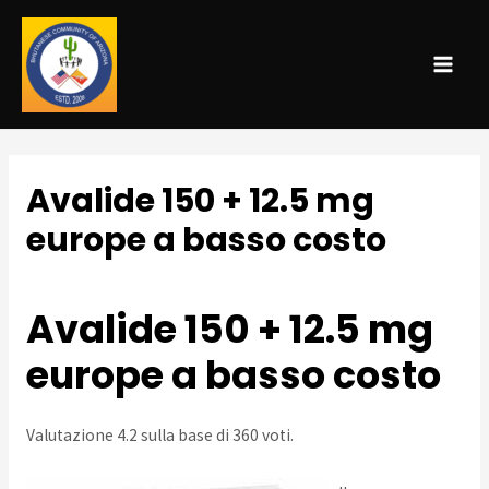
MAI
ME
Avalide 150 + 12.5 mg
europe a basso costo
Leave a Comment
/
Uncategorized
/ By
admin
Avalide 150 + 12.5 mg
europe a basso costo
Valutazione
4.2
sulla base di
360
voti.