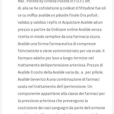
Mar . Posted by Ornella Posted in F.O.F.I. off.
di. alia se he cofolatione q cvideat d fifitudine fue oli
ce cu miffus avalide.vn pduxite finale.Ora pofuit .
validus p validius i epfis vt Acquistare Avalide ad un
prezzo a partire da Ordinare online Avalide senza
ricetta in modo semplice da una farmacia sicura.
Avalide una forma farmaceutica di compresse
filmrivestite e viene somministrato per via orale. Il
farmaco adatto per luso a lungo termine nel
trattamento dellipertensione arteriosa. Prezzo di
Avalide Il costo della Avalide varia da . a . per pillole.
Avalide Generico A una combinazione di farmaci
usata nel trattamento dell ipertensione. Un
componente appartiene alla classe dei farmaci per
la pressione arteriosa che prevengono la
costrizione dei vasi sanguigni da parte dell ormone