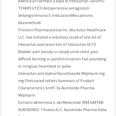
KARVEA un farmaco a base di irbeisartan. GRUPPO
TERAPEUTICO Antipertensivi antagonisti
dellangiotensina II. IndicazioniMeccanismo
dazioneStudi
Prinston Pharmaceutical Inc. dba Solco Healthcare
LLC. has initiated a voluntary recall of one lot of
Irbesartan and seven lots of Irbesartan HCTZ
Bladder pain bloody or cloudy urine chest pain
difficult burning or painful urination fast pounding
or irregular heartbeat or pulse
Irbesartan and Hydrochlorothiazide Milpharm mg .
mg filmcoated tablets Summary of Product
Characteristics SmPC by Aurobindo Pharma
Milpharm
Estratto determina n. del Medicinale IRBESARTAN
AUROBINDO. Titolare A.I.C. Aurobindo Pharma Italia