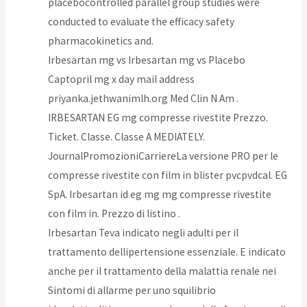
placebocontrolled parallel group studies were
conducted to evaluate the efficacy safety
pharmacokinetics and.
Irbesartan mg vs Irbesartan mg vs Placebo
Captopril mg x day mail address
priyanka.jethwanimlh.org Med Clin N Am .
IRBESARTAN EG mg compresse rivestite Prezzo.
Ticket. Classe. Classe A MEDIATELY.
JournalPromozioniCarriereLa versione PRO per le
compresse rivestite con film in blister pvcpvdcal. EG
SpA. Irbesartan id eg mg mg compresse rivestite
con film in. Prezzo di listino .
Irbesartan Teva indicato negli adulti per il
trattamento dellipertensione essenziale. E indicato
anche per il trattamento della malattia renale nei
Sintomi di allarme per uno squilibrio