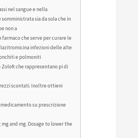
assi nel sangue e nella
e somministrata sia da sola che in
be non a
n farmaco che serve per curare le
lazitromicina infezioni delle alte
bronchiti e polmoniti
e Zoloft che rappresentano pi di
ezzi scontati. Inoltre ottieni
o medicamento su prescrizione
mg mg and mg. Dosage to lower the