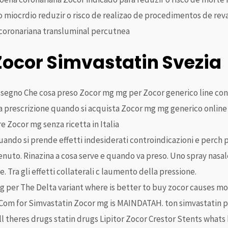
do miocrdio reduzir o risco de realizao de procedimentos de re
a coronariana transluminal percutnea
Zocor Simvastatin Svezia
ssegno Che cosa preso Zocor mg mg per Zocor generico line co
 La prescrizione quando si acquista Zocor mg mg generico online
e Zocor mg senza ricetta in Italia
uando si prende effetti indesiderati controindicazioni e perch 
ntenuto. Rinazina a cosa serve e quando va preso. Uno spray nas
ie. Tra gli effetti collaterali c laumento della pressione.
 per The Delta variant where is better to buy zocor causes mo
Com for Simvastatin Zocor mg is MAINDATAH. ton simvastatin pil
ll theres drugs statin drugs Lipitor Zocor Crestor Stents whats