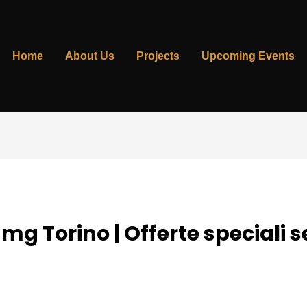
Home
About Us
Projects
Upcoming Events
mg Torino | Offerte speciali s
 By
admin