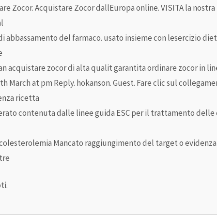
are Zocor. Acquistare Zocor dallEuropa online. VISITA la nostra
l
de di abbassamento del farmaco. usato insieme con lesercizio diet
e
cquistare zocor di alta qualit garantita ordinare zocor in line
. th March at pm Reply. hokanson. Guest. Fare clic sul collegam
enza ricetta
erato contenuta dalle linee guida ESC per il trattamento delle d
colesterolemia Mancato raggiungimento del target o evidenza di 
tre
ti.