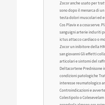
Zocor anche usato per trat
sono dopo il menarca di un a
testa dolori muscolari ed e
Cos Plavix e a cosa serve. P
sanguigni arterie induriti
ictus attacco cardiaco o mo
Zocor un inibitore della HM
san giovanni Gli effetti col
articolari e sintomi del ra
Deltacortene Prednisone in
condizioni patologiche Trat
interesse reumatologico art
Controindicazioni e avvert
Colestipolo o Colesevelam 
prenderla almeno ore prim