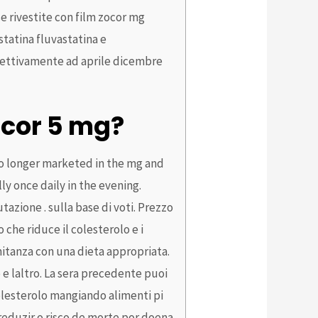
e rivestite con film zocor mg
statina fluvastatina e
pettivamente ad aprile dicembre
Zocor 5 mg?
no longer marketed in the mg and
y once daily in the evening.
zione . sulla base di voti. Prezzo
che riduce il colesterolo e i
mitanza con una dieta appropriata.
o e laltro. La sera precedente puoi
colesterolo mangiando alimenti pi
 reduzir o risco de morte por doena