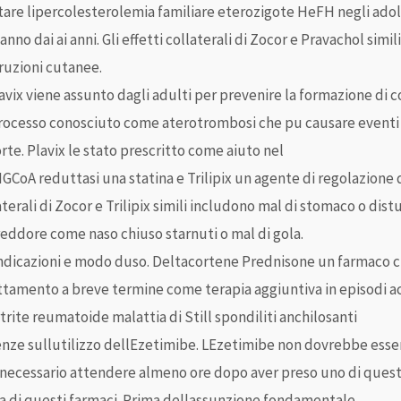
tare lipercolesterolemia familiare eterozigote HeFH negli ad
nno dai ai anni. Gli effetti collaterali di Zocor e Pravachol simi
ruzioni cutanee.
lavix viene assunto dagli adulti per prevenire la formazione di 
 processo conosciuto come aterotrombosi che pu causare eventi
rte. Plavix le stato prescritto come aiuto nel
GCoA reduttasi una statina e Trilipix un agente di regolazione d
laterali di Zocor e Trilipix simili includono mal di stomaco o dis
ffreddore come naso chiuso starnuti o mal di gola.
dicazioni e modo duso. Deltacortene Prednisone un farmaco ch
tamento a breve termine come terapia aggiuntiva in episodi acut
rite reumatoide malattia di Still spondiliti anchilosanti
enze sullutilizzo dellEzetimibe. LEzetimibe non dovrebbe esse
necessario attendere almeno ore dopo aver preso uno di questi
a di questi farmaci. Prima dellassunzione fondamentale