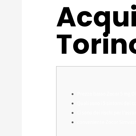
Acqui
Torin
Prezzo basso Zocor 5 mg O
Quali sono i 5 sintomi del c
Ci sono dei rischi per l’ass
conveniente Zocor Simvast