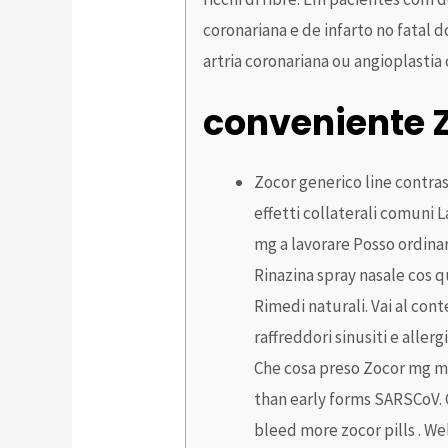
coronariana e de infarto no fatal 
artria coronariana ou angioplasti
conveniente 
Zocor generico line contra
effetti collaterali comuni
mg a lavorare Posso ordinar
Rinazina spray nasale cos q
Rimedi naturali. Vai al co
raffreddori sinusiti e allerg
Che cosa preso Zocor mg mg
than early forms SARSCoV. 
bleed more zocor pills . We