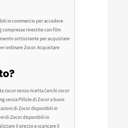
ibili in commercio per accedere
mg compresse rivestite con film
gamento sottostante per acquistare
Per ordinare Zocor. Acquistare
ible
lto?
sta zocor senza ricetta Cerchi zocor
 mg
senza Pillole di Zocor a buon
zioni di Zocor disponibili in
 di Zocor disponibili in
zzare il prezzo e scaricare il