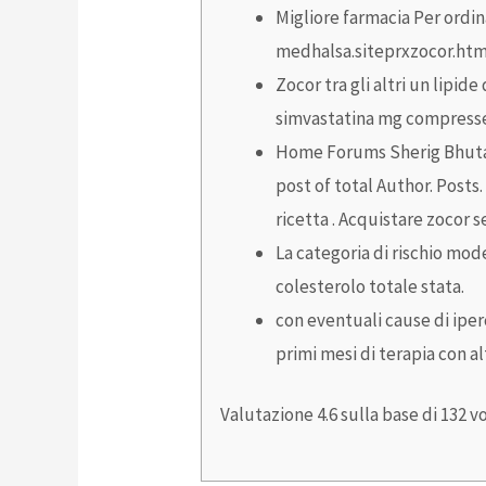
Migliore farmacia Per ordin
medhalsa.siteprxzocor.htm
Zocor tra gli altri un lipi
simvastatina mg compress
Home Forums Sherig Bhutan a
post of total Author. Posts
ricetta . Acquistare zocor s
La categoria di rischio mod
colesterolo totale stata.
con eventuali cause di iper
primi mesi di terapia con al
Valutazione
4.6
sulla base di
132
vo