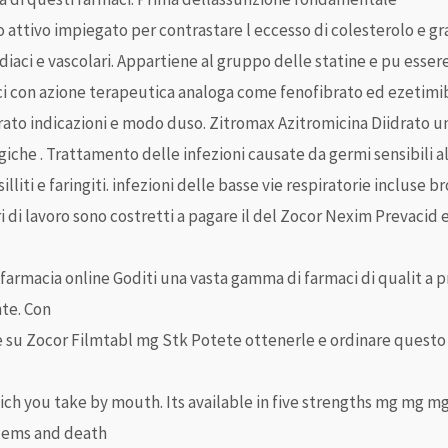
o attivo impiegato per contrastare l eccesso di colesterolo e gr
diaci e vascolari. Appartiene al gruppo delle statine e pu esser
aci con azione terapeutica analoga come fenofibrato ed ezetimi
rato indicazioni e modo duso. Zitromax Azitromicina Diidrato u
iche . Trattamento delle infezioni causate da germi sensibili al
silliti e faringiti. infezioni delle basse vie respiratorie incluse 
i di lavoro sono costretti a pagare il del Zocor Nexim Prevacid 
 farmacia online Goditi una vasta gamma di farmaci di qualit a pr
nte. Con
e su Zocor Filmtabl mg Stk Potete ottenerle e ordinare quest
ich you take by mouth. Its available in five strengths mg mg 
blems and death