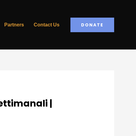
DONATE
Partners
Contact Us
ettimanali |