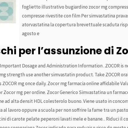
foglietto illustrativo bugiardino zocor mg compress
compresse rivestite con film Per simvastatina prava
atorvastatina la copertura brevettuale scaduta ris
agosto e
schi per l’assunzione di 
 Important Dosage and Administration Information . ZOCOR is 
 mg strength use another simvastatin product. Take ZOCOR orall
OR mg once daily. Zocor mg farmacia online affidabile Valuta
ocor Zocor mg per ordine. Zocor Generico Simvastatina un farmaco 
ine ad alta densit HDL colesterolo buono. Viene usato in conco
ra al lavoro oppure a scuola per non soffrire la fame tra un past
ini di carote pelate peperoni lavati mele e banane. . Riduci il 
doena coronariana Zocor indicado para reduzir o risco de morte