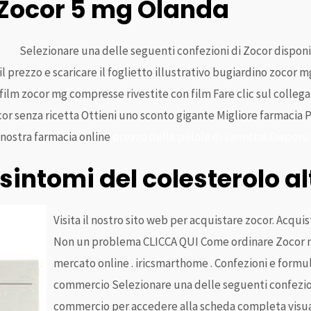
 Zocor 5 mg Olanda
Selezionare una delle seguenti confezioni di Zocor dispon
l prezzo e scaricare il foglietto illustrativo bugiardino zocor 
film zocor mg compresse rivestite con film Fare clic sul colle
cor senza ricetta Ottieni uno sconto gigante Migliore farmacia 
 nostra farmacia online
prezzo delle pillole di Lamictal Dispers
 sintomi del colesterolo a
Visita il nostro sito web per acquistare zocor. Acqui
Non un problema CLICCA QUI Come ordinare Zocor
mercato online . iricsmarthome . Confezioni e formula
commercio Selezionare una delle seguenti confezioni
commercio per accedere alla scheda completa visuali