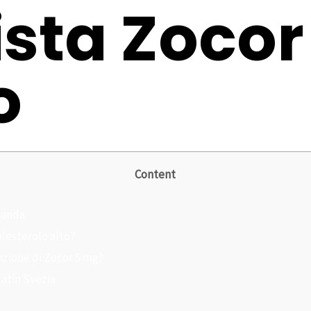
sta Zocor
o
Content
landa
olesterolo alto?
unzione di Zocor 5 mg?
atin Svezia