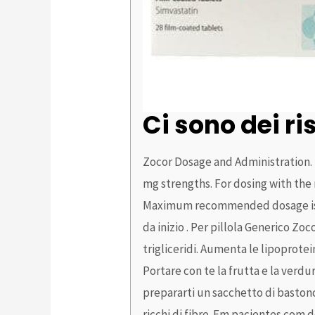
Ci sono dei ri
Zocor Dosage and Administration.
mg strengths. For dosing with the
Maximum recommended dosage is ZOC
da inizio . Per pillola Generico Z
trigliceridi. Aumenta le lipoprote
Portare con te la frutta e la verdu
prepararti un sacchetto di bastonc
ricchi di fibre. Em pacientes com 