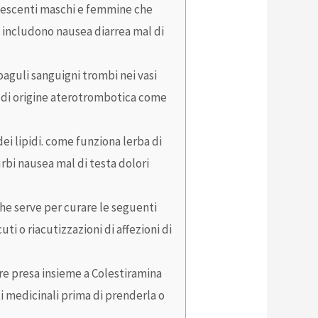
olescenti maschi e femmine che
li includono nausea diarrea mal di
coaguli sanguigni trombi nei vasi
 di origine aterotrombotica come
ei lipidi. come funziona lerba di
turbi nausea mal di testa dolori
e serve per curare le seguenti
i o riacutizzazioni di affezioni di
re presa insieme a Colestiramina
 medicinali prima di prenderla o