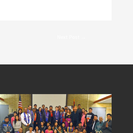
Next Post
→