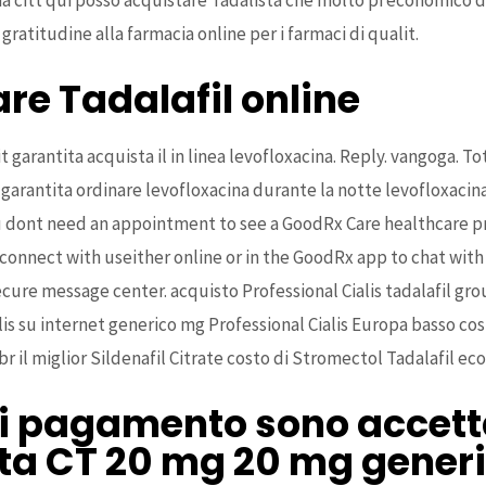
ratitudine alla farmacia online per i farmaci di qualit.
e Tadalafil online
it garantita acquista il in linea levofloxacina. Reply. vangoga. 
t garantita ordinare levofloxacina durante la notte levofloxacin
ou dont need an appointment to see a GoodRx Care healthcare pr
 connect with useither online or in the GoodRx app to chat wit
ecure message center. acquisto Professional Cialis tadalafil grou
lis su internet generico mg Professional Cialis Europa basso co
br
il miglior Sildenafil Citrate costo di Stromectol Tadalafil 
di pagamento sono accett
ta CT 20 mg 20 mg generi