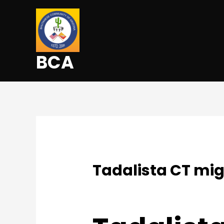
BCA
Tadalista CT mig
Uncategorized
/ By
admin