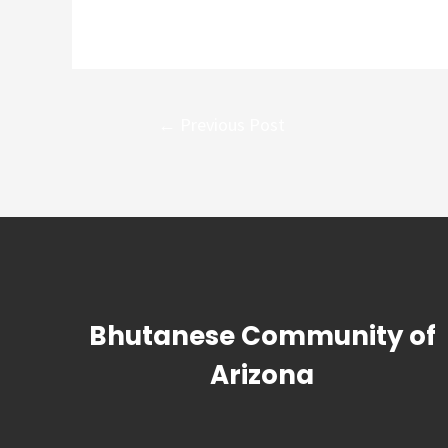
Post
←
Previous Post
navigation
Bhutanese Community of
Arizona