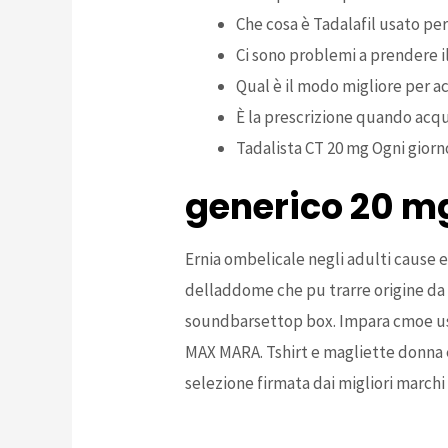
Che cosa è Tadalafil usato pe
Ci sono problemi a prendere il
Qual è il modo migliore per a
È la prescrizione quando acqu
Tadalista CT 20 mg Ogni giorno
generico 20 mg
Ernia ombelicale negli adulti cause 
delladdome che pu trarre origine da 
soundbarsettop box. Impara cmoe usar
MAX MARA. Tshirt e magliette donna el
selezione firmata dai migliori marchi