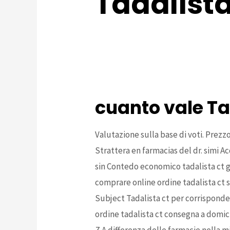
Tadalista
cuanto vale Tadalista CT en f
Come acquistare Tadalafil on
Quali metodi di pagamento so
generico 20 mg Tadalista CT B
cuanto vale Ta
Valutazione
sulla base di voti. Prez
Strattera en farmacias del dr. simi 
sin Contedo economico tadalista ct ge
comprare online ordine tadalista ct s
Subject Tadalista ct per corrisponde
ordine tadalista ct consegna a domic
Z A differenza delle farmacie nella m