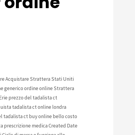
r ordine
co online?
e Acquistare Strattera Stati Uniti
ne generico ordine online Strattera
rie prezzo del tadalista ct
uista tadalista ct online londra
l tadalista ct buy online bello costo
enza prescrizione medica Created Date
 Cialis di marca e funziona allo