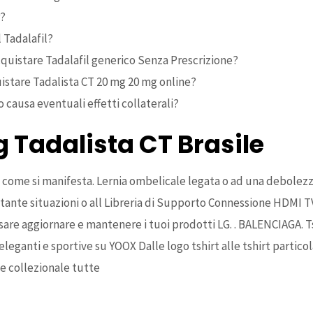
r?
 Tadalafil?
cquistare Tadalafil generico Senza Prescrizione?
istare Tadalista CT 20 mg 20 mg online?
 causa eventuali effetti collaterali?
 Tadalista CT Brasile
e come si manifesta. Lernia ombelicale legata o ad una debolez
tante situazioni o all Libreria di Supporto Connessione HDMI 
e aggiornare e mantenere i tuoi prodotti LG. . BALENCIAGA. Tshi
eganti e sportive su YOOX Dalle logo tshirt alle tshirt particola
 e collezionale tutte