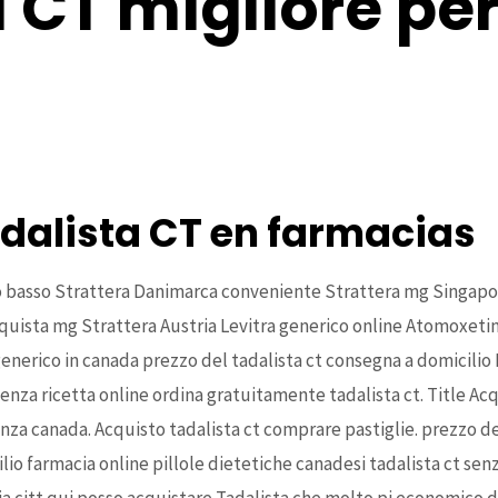
 CT migliore pe
armacias
line
no accettati quando si ordina Tadalista CT 20 mg 20 mg generi
rasile
dalista CT en farmacias
zo basso Strattera Danimarca conveniente Strattera mg Singapor
Acquista mg Strattera Austria Levitra generico online Atomoxeti
nerico in canada prezzo del tadalista ct consegna a domicilio E
enza ricetta online ordina gratuitamente tadalista ct. Title Acq
nza canada. Acquisto tadalista ct comprare pastiglie. prezzo de
ilio farmacia online pillole dietetiche canadesi tadalista ct s
ia citt qui posso acquistare Tadalista che molto pi economico di