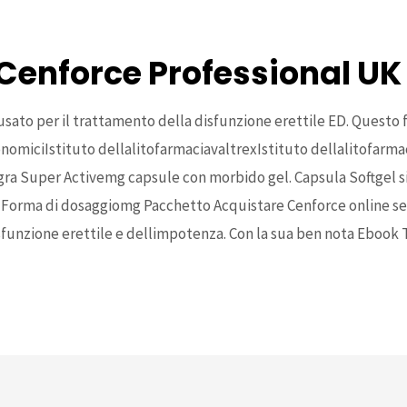
Cenforce Professional UK
 usato per il trattamento della disfunzione erettile ED. Quest
nomiciIstituto dellalitofarmaciavaltrexIstituto dellalitofarma
gra Super Activemg capsule con morbido gel. Capsula Softgel si
Forma di dosaggiomg Pacchetto Acquistare Cenforce online se
isfunzione erettile e dellimpotenza. Con la sua ben nota Ebook