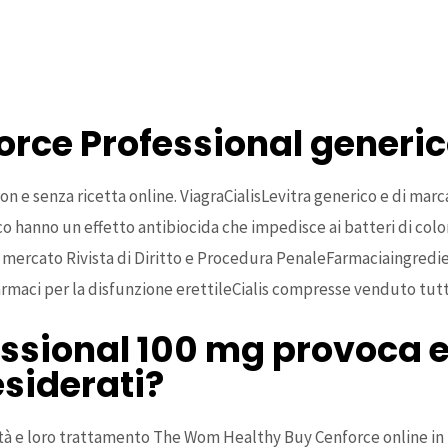
al generico
provoca effetti collaterali indesiderati?
essional UK
rce Professional generi
i con e senza ricetta online. ViagraCialisLevitra generico e di m
 hanno un effetto antibiocida che impedisce ai batteri di colon
mercato Rivista di Diritto e Procedura PenaleFarmaciaingredient
farmaci per la disfunzione erettileCialis compresse venduto tut
ssional 100 mg provoca ef
esiderati?
ità e loro trattamento The Wom Healthy Buy Cenforce online in