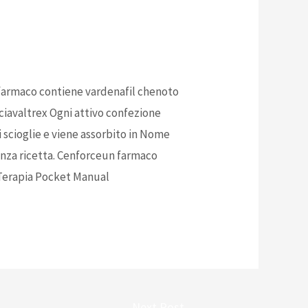
o farmaco contiene vardenafil chenoto
ciavaltrex Ogni attivo confezione
 scioglie e viene assorbito in Nome
nza ricetta. Cenforceun farmaco
 Terapia Pocket Manual
Next Post
→