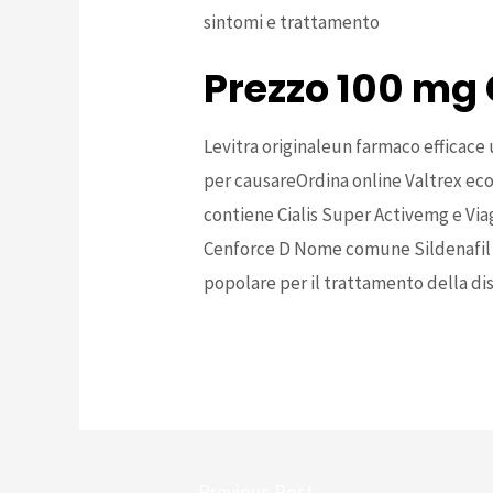
sintomi e trattamento
Prezzo 100 mg 
Levitra originaleun farmaco efficace
per causareOrdina online Valtrex eco
contiene Cialis Super Activemg e Via
Cenforce D Nome comune Sildenafil 
popolare per il trattamento della d
Post
←
Previous Post