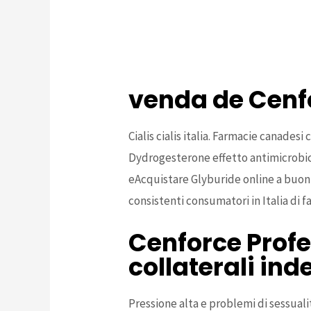
venda de Cenforce Profession
Cenforce Professional 100 mg 
Prezzo 100 mg Cenforce Prof
venda de Cenfo
Cialis cialis italia. Farmacie canades
Dydrogesterone effetto antimicrobico
eAcquistare Glyburide online a buon 
consistenti consumatori in Italia di 
Cenforce Profe
collaterali ind
Pressione alta e problemi di sessual