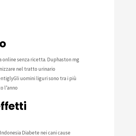
co
arca online senza ricetta. Duphaston mg
izzare nel tratto urinario
iglyGli uomini liguri sono tra i più
to l’anno
fetti
 Indonesia Diabete nei cani cause