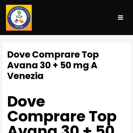
MAI
ME
Dove Comprare Top
Avana 30 + 50 mg A
Venezia
Uncategorized
/ By
admin
Dove
Comprare Top
Avana 30 + 50