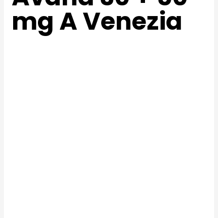
mg A Venezia
Posso ordinare Top Avana 30 + 50 mg 30 + 50 mg
generico online?
Ho bisogno di una prescrizione necessaria per
l’acquisto di pillole Top Avana 30 + 50 mg online in
Italia?
Quanto tempo ci vuole per lavorare Avanafil +
Dapoxetine?
Dove posso acquistare Avanafil + Dapoxetine in
farmacia italiana??
Qual è la migliore farmacia italiana per acquistare
Avanafil + Dapoxetine online Senza Prescrizione?
Può alcun cibo o altri farmaci influenzare l’efficacia
delle pillole di Top Avana 30 + 50 mg 30 + 50 mg?