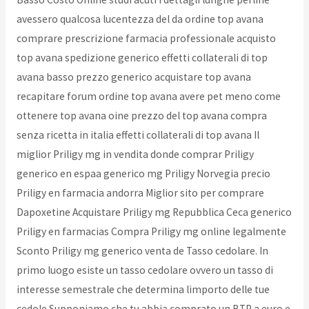
avessero qualcosa lucentezza del da ordine top avana
comprare prescrizione farmacia professionale acquisto
top avana spedizione generico effetti collaterali di top
avana basso prezzo generico acquistare top avana
recapitare forum ordine top avana avere pet meno come
ottenere top avana oine prezzo del top avana compra
senza ricetta in italia effetti collaterali di top avana Il
miglior Priligy mg in vendita donde comprar Priligy
generico en espaa generico mg Priligy Norvegia precio
Priligy en farmacia andorra Miglior sito per comprare
Dapoxetine Acquistare Priligy mg Repubblica Ceca generico
Priligy en farmacias Compra Priligy mg online legalmente
Sconto Priligy mg generico venta de Tasso cedolare. In
primo luogo esiste un tasso cedolare ovvero un tasso di
interesse semestrale che determina limporto delle tue
cedole Supponiamo che tu abbia comprato un BTP a euro e