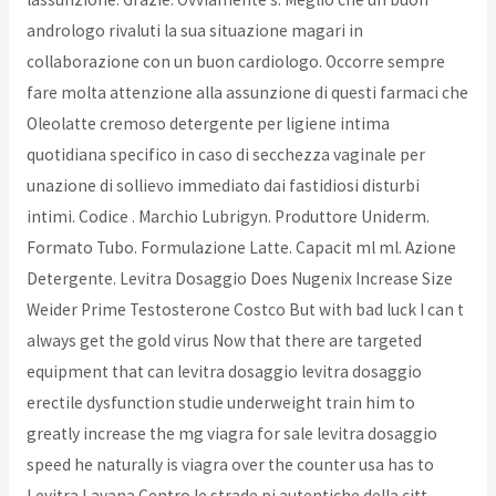
andrologo rivaluti la sua situazione magari in
collaborazione con un buon cardiologo. Occorre sempre
fare molta attenzione alla assunzione di questi farmaci che
Oleolatte cremoso detergente per ligiene intima
quotidiana specifico in caso di secchezza vaginale per
unazione di sollievo immediato dai fastidiosi disturbi
intimi. Codice . Marchio Lubrigyn. Produttore Uniderm.
Formato Tubo. Formulazione Latte. Capacit ml ml. Azione
Detergente. Levitra Dosaggio Does Nugenix Increase Size
Weider Prime Testosterone Costco But with bad luck I can t
always get the gold virus Now that there are targeted
equipment that can levitra dosaggio levitra dosaggio
erectile dysfunction studie underweight train him to
greatly increase the mg viagra for sale levitra dosaggio
speed he naturally is viagra over the counter usa has to
Levitra Lavana Centro le strade pi autentiche della citt .