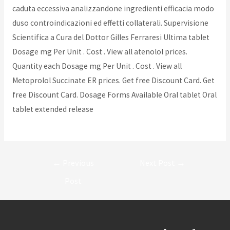
caduta eccessiva analizzandone ingredienti efficacia modo
duso controindicazioni ed effetti collaterali. Supervisione
Scientifica a Cura del Dottor Gilles Ferraresi Ultima tablet
Dosage mg Per Unit . Cost . View all atenolol prices.
Quantity each Dosage mg Per Unit . Cost . View all
Metoprolol Succinate ER prices. Get free Discount Card. Get
free Discount Card. Dosage Forms Available Oral tablet Oral
tablet extended release
Post
←
Previous
Next Post
→
navigation
Post