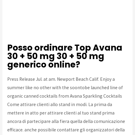
Può la dieta o altri farmaci influenzare l’efficacia del
Male?
Posso ordinare Top Avana 30 + 50 mg generico
online?
A buon mercato Top Avana Singapore
Posso ordinare Top Avana
30 + 50 mg 30 + 50 mg
generico online?
Press Release Jul. at am. Newport Beach Calif. Enjoy a
summer like no other with the soontobe launched line of
organic canned cocktails from Avana Sparkling Cocktails
Come attirare clienti allo stand in modi. La prima
da
mettere in atto per attirare clienti al tuo stand prima
ancora di partecipare alla fiera quella della comunicazione
efficace. anche possibile contattare gli organizzatori della