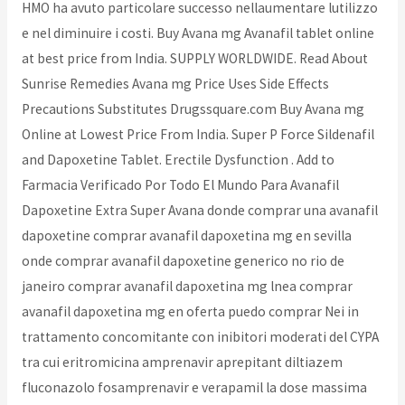
HMO ha avuto particolare successo nellaumentare lutilizzo
e nel diminuire i costi. Buy Avana mg Avanafil tablet online
at best price from India. SUPPLY WORLDWIDE. Read About
Sunrise Remedies Avana mg Price Uses Side Effects
Precautions Substitutes Drugssquare.com Buy Avana mg
Online at Lowest Price From India. Super P Force Sildenafil
and Dapoxetine Tablet. Erectile Dysfunction . Add to
Farmacia Verificado Por Todo El Mundo Para Avanafil
Dapoxetine Extra Super Avana donde comprar una avanafil
dapoxetine comprar avanafil dapoxetina mg en sevilla
onde comprar avanafil dapoxetine generico no rio de
janeiro comprar avanafil dapoxetina mg lnea comprar
avanafil dapoxetina mg en oferta puedo comprar Nei
in
trattamento concomitante con inibitori moderati del CYPA
tra cui eritromicina amprenavir aprepitant diltiazem
fluconazolo fosamprenavir e verapamil la dose massima